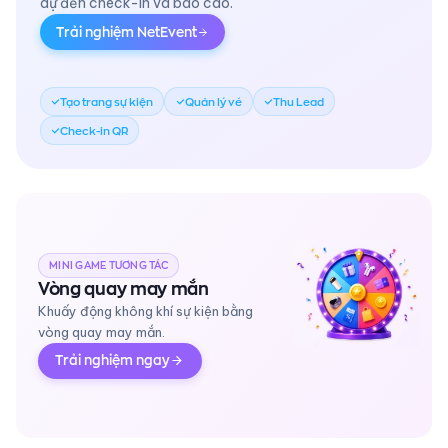
dự đến check-in và báo cáo.
Trải nghiệm NetEvent
Tạo trang sự kiện
Quản lý vé
Thu Lead
Check-in QR
MINI GAME TƯƠNG TÁC
Vòng quay may mắn
Khuấy động không khí sự kiện bằng
vòng quay may mắn.
Trải nghiệm ngay