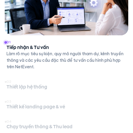
01
BƯỚC 01
Tiếp nhận & Tư vấn
Tiếp nhận & Tư vấn
Làm rõ mục tiêu sự kiện, quy mô người tham dự, kênh truyền
thông và các yêu cầu đặc thù để tư vấn cấu hình phù hợp
trên NetEvent.
02
Thiết lập hệ thống
03
Thiết kế landing page & vé
04
Chạy truyền thông & Thu lead