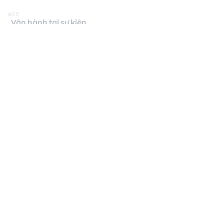
05
Vận hành tại sự kiện
06
Tổng kết & Bàn giao
Khám phá thêm
Khám phá các giải pháp truyền thông phù
hợp giúp mở rộng hiệu quả cho chiến dịch
hiện tại.