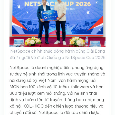
NetSpace chính thức đồng hành cùng Giải Bóng
đá 7 người Vô địch Quốc gia NetSpace Cup 2026
NetSpace là doanh nghiệp tiên phong ứng dụng
tư duy hệ sinh thái trong lĩnh vực truyền thông và
nội dung số tại Việt Nam, vận hành mạng lưới
MCN hơn 100 kênh với 10 triệu+ followers và hơn
300 triệu lượt xem mỗi tháng. Với hệ sinh thái
dịch vụ toàn diện từ truyền thông báo chí, mạng
xã hội, KOL–KOC đến chiến lược thương hiệu và
chuyển đổi số, NetSpace là đối tác chiến lược