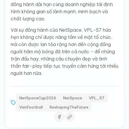
đồng hành dài hạn cùng doanh nghiệp tái định
hình không gian số lành mạnh, minh bạch và
chất lượng cao.
Với sự đồng hành của NetSpace, VPL-S7 hứa
hẹn không chỉ được nâng tầm về mặt tổ chức,
mà còn được lan tỏa rộng hơn đến cộng đồng
người hâm mộ bóng đá trên cả nước - để những
trận đấu hay, những câu chuyện đẹp và tinh
thần fair-play tiếp tục truyền cảm hứng tới nhiều
người hơn nữa.
NetSpaceCup2026
NetSpace
VPL_S7
VietFootball
ReshapingTheFuture