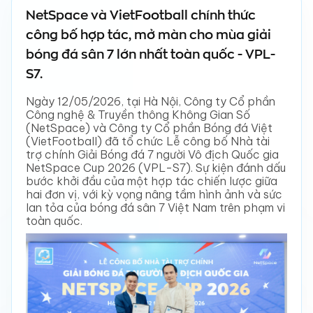
NetSpace và VietFootball chính thức
công bố hợp tác, mở màn cho mùa giải
bóng đá sân 7 lớn nhất toàn quốc - VPL-
S7.
Ngày 12/05/2026, tại Hà Nội, Công ty Cổ phần
Công nghệ & Truyền thông Không Gian Số
(NetSpace) và Công ty Cổ phần Bóng đá Việt
(VietFootball) đã tổ chức Lễ công bố Nhà tài
trợ chính Giải Bóng đá 7 người Vô địch Quốc gia
NetSpace Cup 2026 (VPL-S7). Sự kiện đánh dấu
bước khởi đầu của một hợp tác chiến lược giữa
hai đơn vị, với kỳ vọng nâng tầm hình ảnh và sức
lan tỏa của bóng đá sân 7 Việt Nam trên phạm vi
toàn quốc.