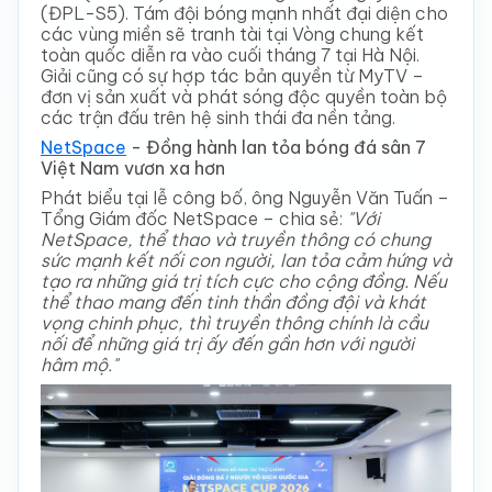
(ĐPL-S5). Tám đội bóng mạnh nhất đại diện cho
các vùng miền sẽ tranh tài tại Vòng chung kết
toàn quốc diễn ra vào cuối tháng 7 tại Hà Nội.
Giải cũng có sự hợp tác bản quyền từ MyTV –
đơn vị sản xuất và phát sóng độc quyền toàn bộ
các trận đấu trên hệ sinh thái đa nền tảng.
NetSpace
- Đồng hành lan tỏa bóng đá sân 7
Việt Nam vươn xa hơn
Phát biểu tại lễ công bố, ông Nguyễn Văn Tuấn –
Tổng Giám đốc NetSpace – chia sẻ:
"Với
NetSpace, thể thao và truyền thông có chung
sức mạnh kết nối con người, lan tỏa cảm hứng và
tạo ra những giá trị tích cực cho cộng đồng. Nếu
thể thao mang đến tinh thần đồng đội và khát
vọng chinh phục, thì truyền thông chính là cầu
nối để những giá trị ấy đến gần hơn với người
hâm mộ."