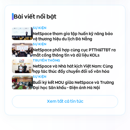
Bài viết nổi bật
SỰ KIỆN
NetSpace tham gia tập huấn kỹ năng bảo
vệ thương hiệu du lịch Đà Nẵng
SỰ KIỆN
NetSpace phối hợp cùng cục PTTH&TTĐT ra
mắt cổng thông tin và dữ liệu KOLs
TRUYỀN THÔNG
NetSpace và Nhà hát kịch Việt Nam: Cùng
hợp tác thúc đẩy chuyển đổi số văn hóa
SỰ KIỆN
Buổi ký kết MOU giữa NetSpace và Trường
Đại học Sân khấu - Điện ảnh Hà Nội
Xem tất cả tin tức