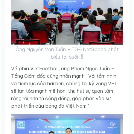
Ông Nguyễn Văn Tuấn – TGĐ NetSpace phát
biểu tại buổi lễ
Về phía VietFootball, ông Phạm Ngọc Tuấn –
Tổng Giám đốc cũng nhấn mạnh: "Với tầm nhìn
và tiềm lực của hai bên, chúng tôi kỳ vọng VPL
sẽ lan tỏa mạnh mẽ hơn, thu hút sự quan tâm
rộng rãi hơn từ cộng đồng, góp phần vào sự
phát triển của bóng đá Việt Nam."