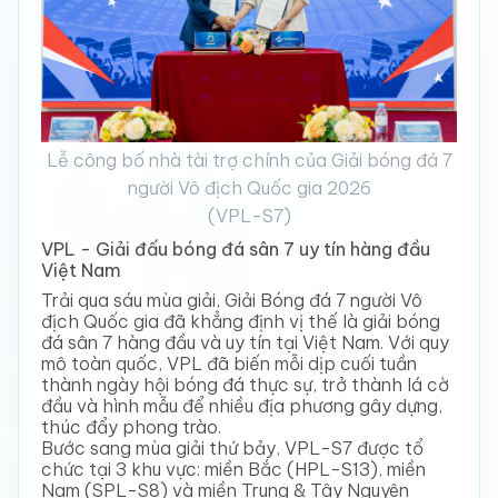
Lễ công bố nhà tài trợ chính của Giải bóng đá 7
người Vô địch Quốc gia 2026
(VPL-S7)
VPL - Giải đấu bóng đá sân 7 uy tín hàng đầu
Việt Nam
Trải qua sáu mùa giải, Giải Bóng đá 7 người Vô
địch Quốc gia đã khẳng định vị thế là giải bóng
đá sân 7 hàng đầu và uy tín tại Việt Nam. Với quy
mô toàn quốc, VPL đã biến mỗi dịp cuối tuần
thành ngày hội bóng đá thực sự, trở thành lá cờ
đầu và hình mẫu để nhiều địa phương gây dựng,
thúc đẩy phong trào.
Bước sang mùa giải thứ bảy, VPL-S7 được tổ
chức tại 3 khu vực: miền Bắc (HPL-S13), miền
Nam (SPL-S8) và miền Trung & Tây Nguyên