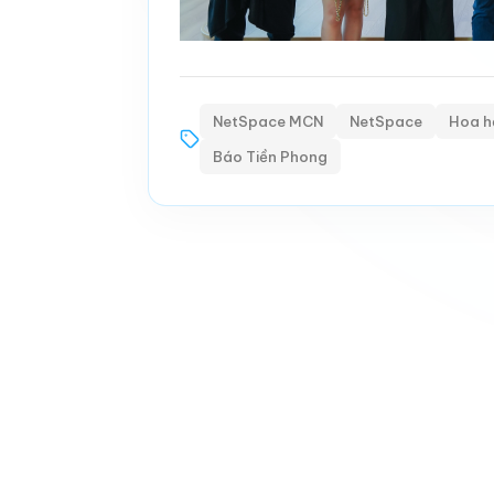
NetSpace MCN
NetSpace
Hoa h
Báo Tiền Phong