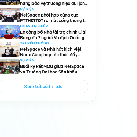
năng bảo vệ thương hiệu du lịch
Đà Nẵng
SỰ KIỆN
NetSpace phối hợp cùng cục
PTTH&TTĐT ra mắt cổng thông tin
và dữ liệu KOLs
DOANH NGHIỆP
Lễ công bố Nhà tài trợ chính Giải
Bóng đá 7 người Vô địch Quốc gia
NetSpace Cup 2026
TRUYỀN THÔNG
NetSpace và Nhà hát kịch Việt
Nam: Cùng hợp tác thúc đẩy
chuyển đổi số văn hóa
SỰ KIỆN
Buổi ký kết MOU giữa NetSpace
và Trường Đại học Sân khấu -
Điện ảnh Hà Nội
Xem tất cả tin tức