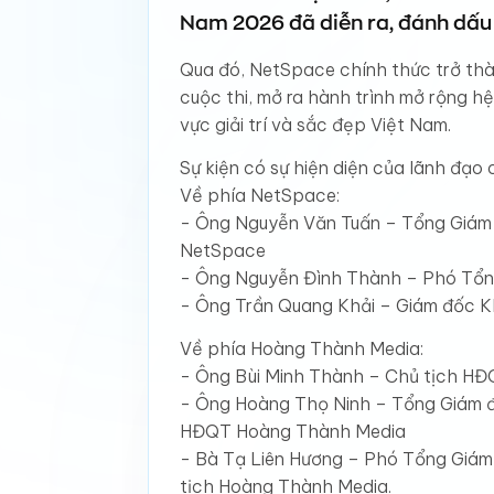
Nam 2026 đã diễn ra, đánh dấu
Qua đó, NetSpace chính thức trở thà
cuộc thi, mở ra hành trình mở rộng h
vực giải trí và sắc đẹp Việt Nam.
Sự kiện có sự hiện diện của lãnh đạo 
Về phía NetSpace:
- Ông Nguyễn Văn Tuấn – Tổng Giám
NetSpace
- Ông Nguyễn Đình Thành – Phó Tổ
- Ông Trần Quang Khải – Giám đốc K
Về phía Hoàng Thành Media:
- Ông Bùi Minh Thành – Chủ tịch H
- Ông Hoàng Thọ Ninh – Tổng Giám 
HĐQT Hoàng Thành Media
- Bà Tạ Liên Hương – Phó Tổng Giá
tịch Hoàng Thành Media.