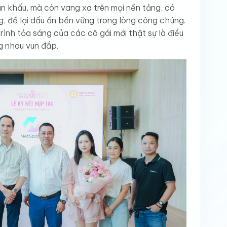
n khấu, mà còn vang xa trên mọi nền tảng, có
, để lại dấu ấn bền vững trong lòng công chúng.
trình tỏa sáng của các cô gái mới thật sự là điều
g nhau vun đắp.